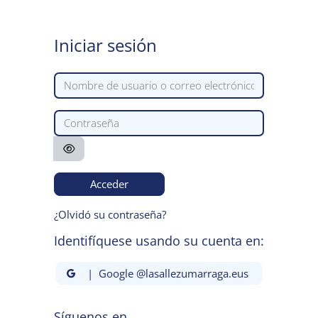
Salta al contenido principal
Iniciar sesión
Nombre de usuario o correo electrónico
Contraseña
Acceder
¿Olvidó su contraseña?
Identifíquese usando su cuenta en:
| Google @lasallezumarraga.eus
Síguenos en